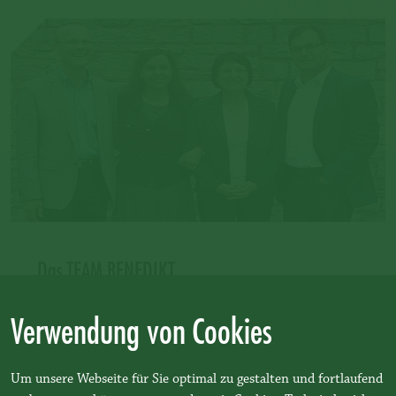
Das TEAM BENEDIKT
Wir haben Freude daran, Menschen und
Verwendung von Cookies
Organisationen zu entwickeln.
Um unsere Webseite für Sie optimal zu gestalten und fortlaufend