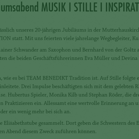
läumsabend MUSIK I STILLE I INSPIRA
sslich unseres 20-jährigen Jubiläums in der Mutterhauskirc
N statt. Mit uns feierten viele jahrelange Wegbegleiter, K
ainer Schwander am Saxophon und Bernhard von der Goltz a
ten die beiden Geschäftsführerinnen Eva Müller und Devina 
 wie es bei TEAM BENEDIKT Tradition ist. Auf Stille folgte e
inleitete. Drei Impulse beschäftigten sich mit dem gelebten
. Hubertus Spieler, Monika Kilb und Stephan Röder, die dr
raktizieren ein. Allessamt eine wertvolle Erinnerung an un
der ein wenig mehr bei sich an.
e Elisabethstube gesammelt. Dort geben die Schwestern des E
iesen Abend diesem Zweck zuführen können.