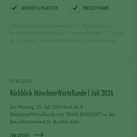
KONKRET & PRAKTISCH
PRESSESTIMMEN
Filter Aktiv:
aktuell & interessant
WerteRunden
Buchtipps & Empfehlungen
Veranstaltungen
7 Fragen
an
Impulse
Konkret & Praktisch
Pressestimmen
17.07.2026
Rückblick MünchnerWerteRunde l Juli 2026
Am Montag, 13. Juli 2026 fand die 4.
MünchnerWerteRunde von TEAM BENEDIKT in der
Benediktinerabtei St. Bonifaz statt.
ZUM ARTIKEL