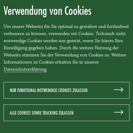
Verwendung von Cookies
„Gestern Kollege/in – Heute Führungskraft“ ist ein echter
TEAM BENEDIKT-Klassiker! Von Beginn an war dieser
Kurs Teil unseres Programms – bis heute…
Um unsere Webseite für Sie optimal zu gestalten und fortlaufend
ZUM ARTIKEL
verbessern zu können, verwenden wir Cookies. Technisch nicht
notwendige Cookies werden nur gesetzt, wenn Sie hierzu Ihre
Einwilligung gegeben haben. Durch die weitere Nutzung der
Webseite stimmen Sie der Verwendung von Cookies zu. Weitere
Informationen zu Cookies erhalten Sie in unserer
21.11.2023
Datenschutzerklärung
.
Das neue Führen | Bodo Janssen
Bodo Janssen überdenkt in seinem neuen Buch die
NUR FUNKTIONAL NOTWENDIGE COOKIES ZULASSEN
Prinzipien der Führung und schafft einen Wegweiser für
die Zeitenwende. Eine Lektüre mit hohem…
ALLE COOKIES SOWIE TRACKING ZULASSEN
ZUM ARTIKEL