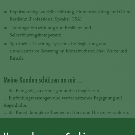
Impulsvorträge zu Selbstführung, Sinnentwicklung und Grüne
Resilienz (Professional Speaker GSA)
Trainings: Entwicklung von Resilienz und
Selbstführungskompetenz
Spirituelles Coaching: systemische Begleitung und
sinnorientierte Beratung im Kontext christlicher Werte und
Rituale
Meine Kunden schätzen an mir ...
… die Fähigkeit, zu ermutigen und zu inspirieren.
… Einfühlungsvermögen und wertschätzende Begegnung auf
Augenhöhe.
… die Kunst, komplexe Themen in Herz und Hirn zu verankern.
… die Klarheit, Prozesse zu strukturieren und zielführend zu
moderieren.
… dass ich lebe, wovon ich rede.