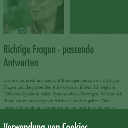
Richtige Fragen - passende
Antworten
Gerne nehme ich mir Zeit, mit Ihnen gemeinsam die richtigen
Fragen und die passenden Antworten zu finden. Ich begleite
Hubertus Spieler in vielen Systemischen Klärungen. So kann ich
Ihnen aus meinem eigenen Erleben Einblicke geben. Viele
unserer Stammkunden schätzen meine Intuition und meine
langjährige Erfahrung. Ich freue mich auf Ihre
Kontaktaufnahme.
Verwendung von Cookies