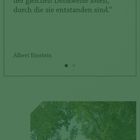
der gleichen Denkweise lösen,
woll
durch die sie entstanden sind.“
Jako
geb. 1
des Al
Albert Einstein
Weltzu