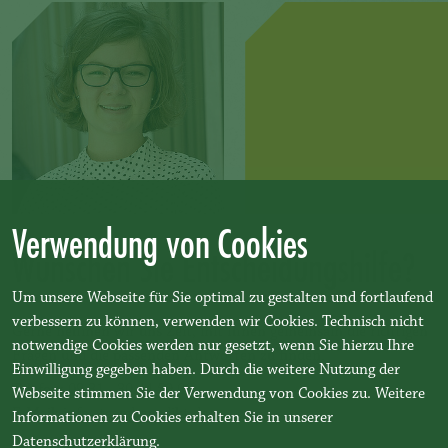
Verwendung von Cookies
Wünschen Sie Entscheidungshilfe?
Um unsere Webseite für Sie optimal zu gestalten und fortlaufend
verbessern zu können, verwenden wir Cookies. Technisch nicht
Gerne nehmen wir uns Zeit, mit Ihnen gemeinsam die richtigen
notwendige Cookies werden nur gesetzt, wenn Sie hierzu Ihre
Fragen und die passenden Antworten zu finden.
Einwilligung gegeben haben. Durch die weitere Nutzung der
Telefon: 09 31 - 30 44 59 00
Webseite stimmen Sie der Verwendung von Cookies zu. Weitere
E-Mail:
info@teambenedikt.de
Informationen zu Cookies erhalten Sie in unserer
Datenschutzerklärung
.