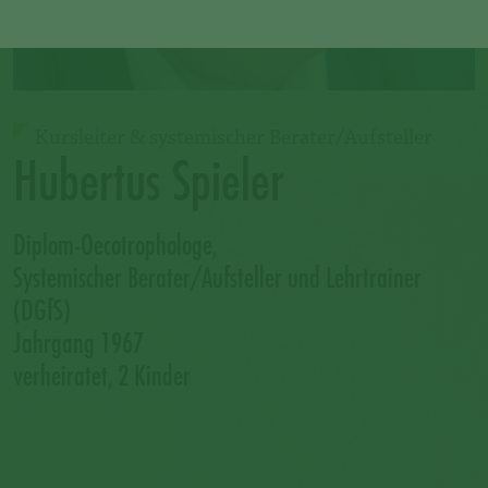
Kursleiter & systemischer Berater/Aufsteller
Hubertus Spieler
Diplom-Oecotrophologe,
Systemischer Berater/Aufsteller und Lehrtrainer
(DGfS)
Jahrgang 1967
verheiratet, 2 Kinder