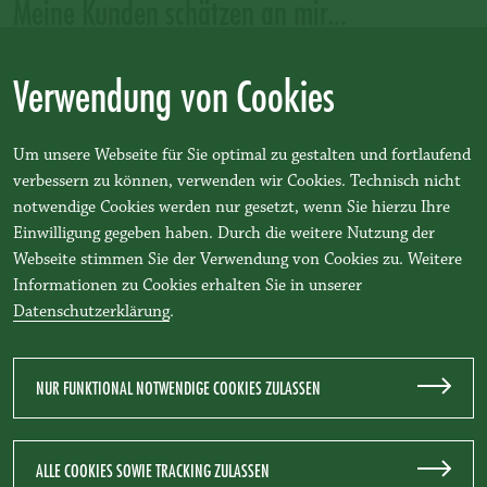
Meine Kunden schätzen an mir...
... individuelle Seminare mit Einfühlungsvermögen und Klarsicht
Verwendung von Cookies
für alle Teilnehmer; Tipps, die zu denken geben; motivierende
Arbeitsweise; gute Mischung aus Kompetenz und
Bodenständigkeit; klare Anweisungen, Aufträge und Ziele (alles
Um unsere Webseite für Sie optimal zu gestalten und fortlaufend
Kundenzitate).
verbessern zu können, verwenden wir Cookies. Technisch nicht
notwendige Cookies werden nur gesetzt, wenn Sie hierzu Ihre
Einwilligung gegeben haben. Durch die weitere Nutzung der
Webseite stimmen Sie der Verwendung von Cookies zu. Weitere
ZURÜCK ZUR ÜBERSICHT
Informationen zu Cookies erhalten Sie in unserer
Datenschutzerklärung
.
NUR FUNKTIONAL NOTWENDIGE COOKIES ZULASSEN
DATENSCHUTZ
IMPRESSUM
KONTAKT
TEAM BENEDIKT
ALLE COOKIES SOWIE TRACKING ZULASSEN